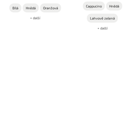
Cappucino
Hnědá
Bílá
Hnědá
Oranžová
+ další
Lahvově zelená
+ další