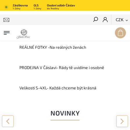
Zásilkovna
GLS
Osobní odběr Čáslav
1-2dny
1-2dny
do 1hodiny
Hledat
CZK
REÁLNÉ FOTKY -Na reálných ženách
PRODEJNA V Čáslavi- Rády tě uvidíme i osobně
Velikosti S-4XL- Každá chceme být krásná
NOVINKY
Previous
Next