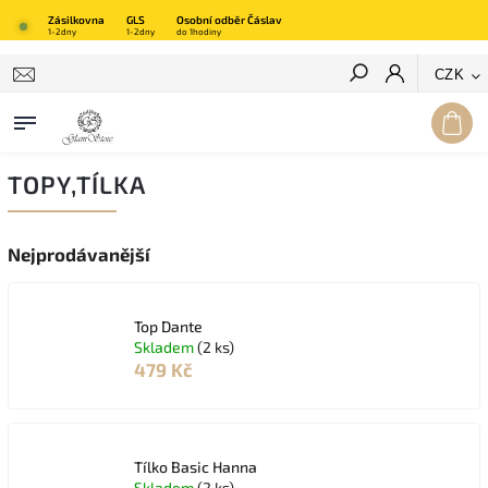
Zásilkovna
GLS
Osobní odběr Čáslav
1-2dny
1-2dny
do 1hodiny
Hledat
CZK
TOPY,TÍLKA
Nejprodávanější
Top Dante
Skladem
(2 ks)
479 Kč
Tílko Basic Hanna
Skladem
(2 ks)