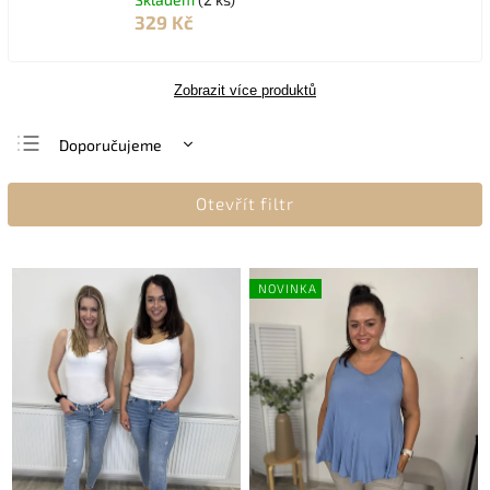
329 Kč
Zobrazit více produktů
Doporučujeme
Nejlevnější
Otevřít filtr
Nejdražší
Nejprodávanější
Abecedně
NOVINKA