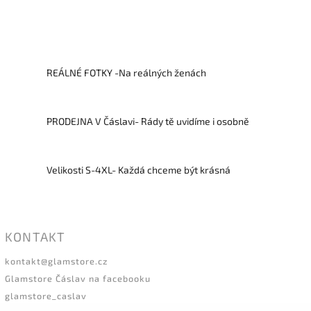
REÁLNÉ FOTKY -Na reálných ženách
PRODEJNA V Čáslavi- Rády tě uvidíme i osobně
Velikosti S-4XL- Každá chceme být krásná
KONTAKT
kontakt
@
glamstore.cz
Glamstore Čáslav na facebooku
glamstore_caslav