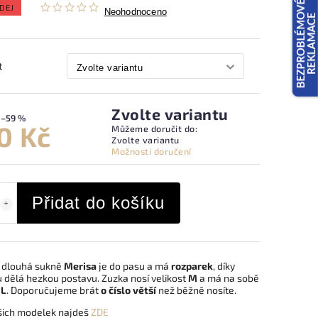
DEJ
Neohodnoceno
t
Zvolte variantu
–59 %
0 Kč
Můžeme doručit do:
Zvolte variantu
Možnosti doručení
Přidat do košíku
 dlouhá sukně
Merisa
je do pasu a má
rozparek
, díky
 dělá hezkou postavu. Zuzka nosí velikost
M
a má na sobě
t
L
. Doporučujeme brát
o číslo větší
než běžně nosíte.
šich modelek najdeš
ZDE