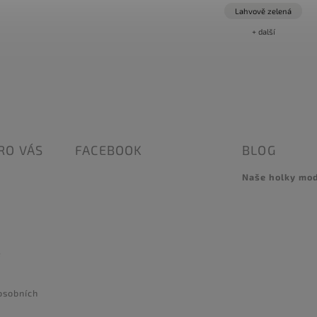
Lahvově zelená
+ další
RO VÁS
FACEBOOK
BLOG
Naše holky mo
e
osobních