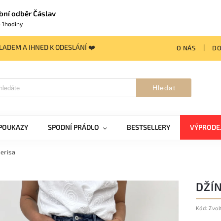
bní odběr Čáslav
 1hodiny
ADEM A IHNED K ODESLÁNÍ ❤️
O NÁS
DO
Hledat
POUKAZY
SPODNÍ PRÁDLO
BESTSELLERY
VÝPRODE
erisa
DŽÍ
Kód:
Zvol