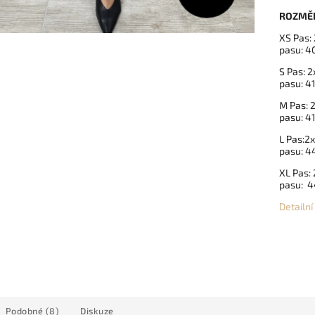
ROZMĚ
XS Pas:
pasu: 4
S Pas: 
pasu: 4
M Pas: 
pasu: 4
L Pas:2
pasu: 
XL Pas:
pasu: 
Detailn
Podobné (8)
Diskuze