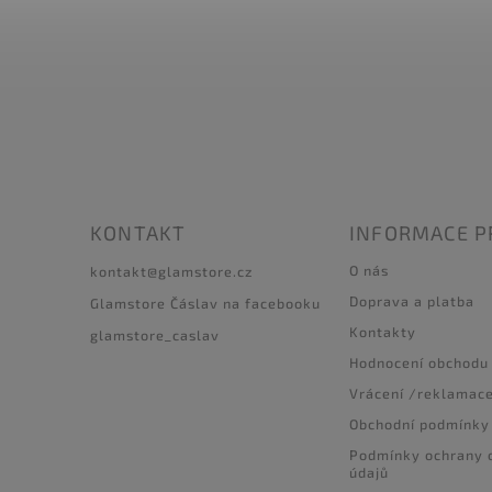
KONTAKT
INFORMACE P
O nás
kontakt
@
glamstore.cz
Doprava a platba
Glamstore Čáslav na facebooku
Kontakty
glamstore_caslav
Hodnocení obchodu
Vrácení /reklamac
Obchodní podmínky
Podmínky ochrany 
údajů