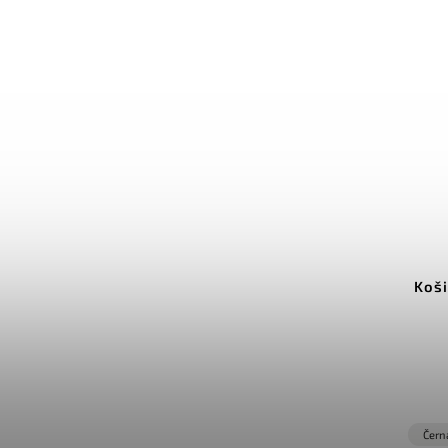
Šaty Luna
Koši
Detail
749 Kč
Růžová
Čern