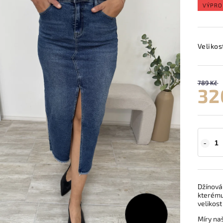
VÝPRO
Velikos
789 Kč
32
Džínová
kterému
velikos
789 Kč
–59 %
Míry na