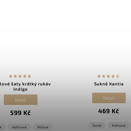
lové šaty krátký rukáv
Sukně Xantia
Indigo
Detail
Detail
469 Kč
599 Kč
Černá
Krémová
á
Hořčicová
Růžová