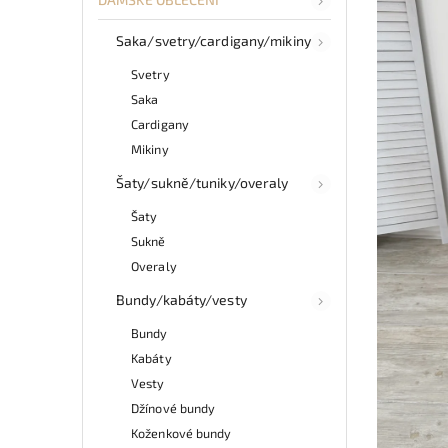
Saka/svetry/cardigany/mikiny
Svetry
Saka
Cardigany
Mikiny
Šaty/sukně/tuniky/overaly
Šaty
Sukně
Overaly
Bundy/kabáty/vesty
Bundy
Kabáty
Vesty
Džínové bundy
Koženkové bundy