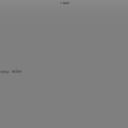
+ další
delky- MÍRY