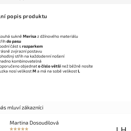
lní popis produktu
louhá sukně
Merisa
z džínového materiálu
třih
do pasu
podní část s
rozparkem
rásně zvýrazní postavu
ohodlný střih na každodenní nošení
nadno kombinovatelná
oporučeno objednat
o číslo větší
než běžně nosíte
uzka nosí velikost
M
a má na sobě velikost
L
Martina Dosoudilová
D
LH