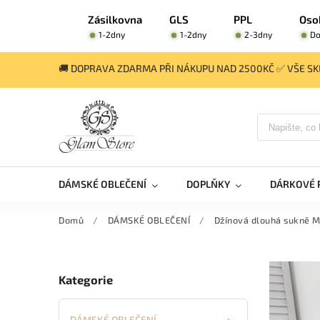
Zásilkovna
GLS
PPL
Oso
1-2dny
1-2dny
2-3dny
Do
🚚 DOPRAVA ZDARMA PŘI NÁKUPU NAD 2500KČ ✅ VŠE SKL
DÁMSKÉ OBLEČENÍ
DOPLŇKY
DÁRKOVÉ 
Domů
/
DÁMSKÉ OBLEČENÍ
/
Džínová dlouhá sukně M
Kategorie
DÁMSKÉ OBLEČENÍ