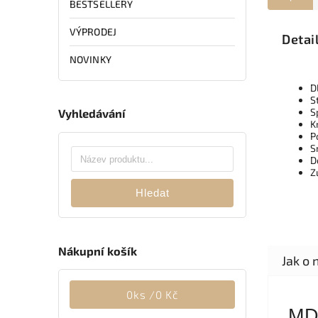
BESTSELLERY
VÝPRODEJ
Detai
NOVINKY
D
S
S
Vyhledávání
K
P
S
D
Z
Hledat
Nákupní košík
0
ks /
0 Kč
M