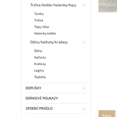
Trička/košile/halenky/topy
Tuniky
Trička
Topy,tílka
Halenky,košile
Džíny/kalhoty/kraťasy
Džíny
Kalhoty
Kraťasy
Legíny
Tepláky
DOPLŇKY
DÁRKOVÉ POUKAZY
SPODNÍ PRÁDLO
Popis