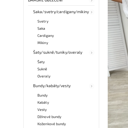
Saka/svetry/cardigany/mikiny
Svetry
Saka
Cardigany
Mikiny
Šaty/sukně/tuniky/overaly
Šaty
Sukně
Overaly
Bundy/kabáty/vesty
Bundy
Kabáty
Vesty
Džínové bundy
Koženkové bundy