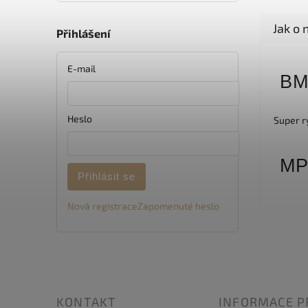
Přihlášení
E-mail
B
Heslo
Super r
M
Přihlásit se
Nová registrace
Zapomenuté heslo
KONTAKT
INFORMACE P