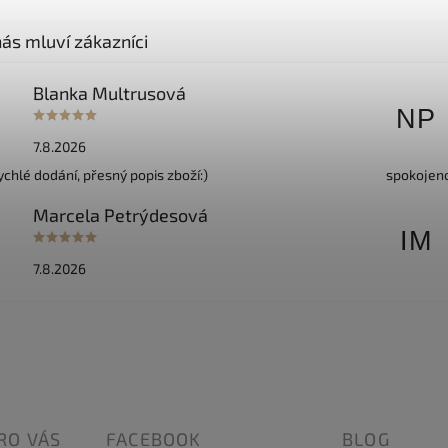
Blanka Multrusová
M
NP
7.8.2026
ychlé dodání, přesný popis zboží:)
spokojen
Marcela Petrýdesová
P
IM
7.8.2026
RO VÁS
FACEBOOK
BLOG