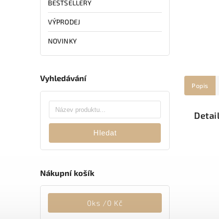
BESTSELLERY
VÝPRODEJ
NOVINKY
Vyhledávání
Popis
Detai
Hledat
Nákupní košík
0
ks /
0 Kč