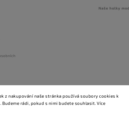
Naše holky mo
e
osobních
tek z nakupování naše stránka používá soubory cookies k
Copyright 2026
Glamstore
. Všechna práva vyhrazena.
. Budeme rádi, pokud s nimi budete souhlasit. Více
Upravit nastavení cookies
Vytvořil
Shoptet
| Design
Shoptak.cz.