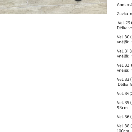
Anet má
Zuzka m
Vel. 29
Délka v
Vel. 30
vnější:
Vel. 31
vnější:
Vel. 32
vnější:
Vel. 33
Délka: 
Vel. 34
Vel. 35
98cm
Vel. 36
Vel. 38
100cm