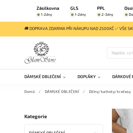
Zásilkovna
GLS
PPL
Oso
1-2dny
1-2dny
2-3dny
Do
🚚 DOPRAVA ZDARMA PŘI NÁKUPU NAD 2500KČ ✅ VŠE SKL
DÁMSKÉ OBLEČENÍ
DOPLŇKY
DÁRKOVÉ 
Domů
/
DÁMSKÉ OBLEČENÍ
/
Džíny/kalhoty/kraťasy
Kategorie
DÁMSKÉ OBLEČENÍ