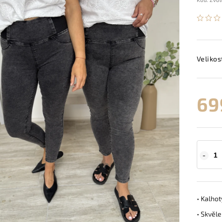
Velikos
69
• Kalho
• Skvěle