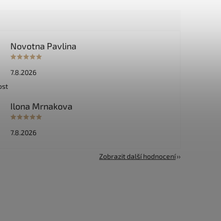
Novotna Pavlina
7.8.2026
ost
Ilona Mrnakova
7.8.2026
Zobrazit další hodnocení