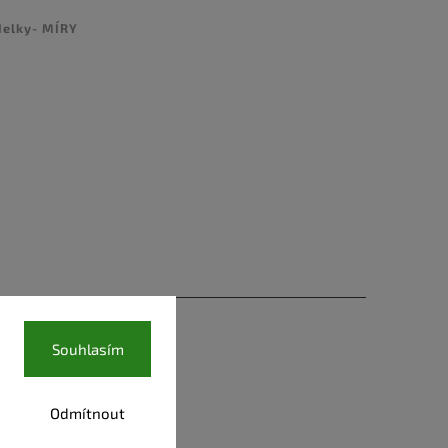
delky- MÍRY
Souhlasím
Odmítnout