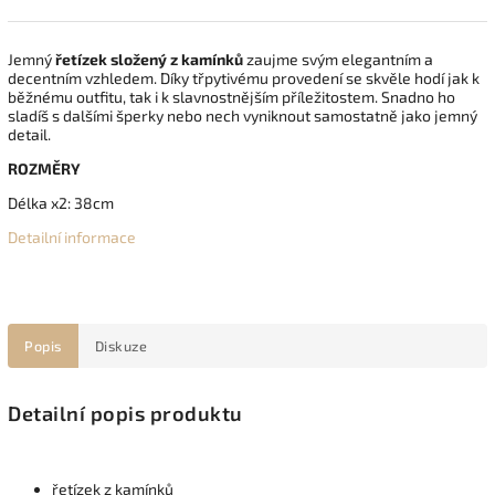
Jemný
řetízek složený z kamínků
zaujme svým elegantním a
decentním vzhledem. Díky třpytivému provedení se skvěle hodí jak k
běžnému outfitu, tak i k slavnostnějším příležitostem. Snadno ho
sladíš s dalšími šperky nebo nech vyniknout samostatně jako jemný
detail.
ROZMĚRY
Délka x2: 38cm
Detailní informace
Popis
Diskuze
Detailní popis produktu
řetízek z kamínků