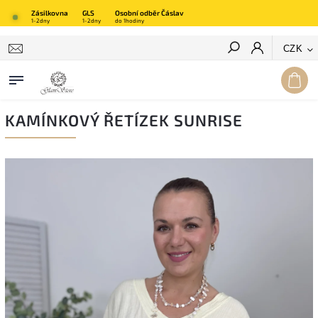
Zásilkovna
GLS
Osobní odběr Čáslav
1-2dny
1-2dny
do 1hodiny
Hledat
CZK
KAMÍNKOVÝ ŘETÍZEK SUNRISE