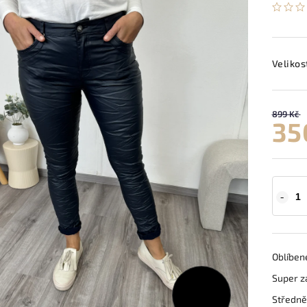
Velikos
899 Kč
35
Oblíbené
Super za
899 Kč
Středně
–61 %