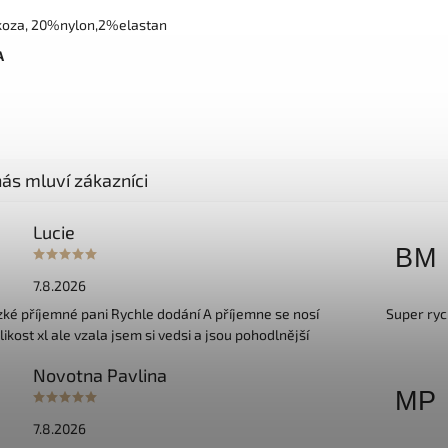
oza, 20%nylon,2%elastan
A
Lucie
BM
7.8.2026
ké příjemné pani Rychle dodání A příjemne se nosí
Super ryc
kost xl ale vzala jsem si vedsi a jsou pohodlnější
Novotna Pavlina
MP
7.8.2026