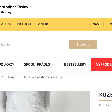
bní odběr Čáslav
 1hodiny
ADEM A IHNED K ODESLÁNÍ ❤️
O NÁS
DO
Hledat
POUKAZY
SPODNÍ PRÁDLO
BESTSELLERY
VÝPRODE
/
Džíny
/
Koženkové džíny Jewellry
KOŽ
Kód:
Zvol