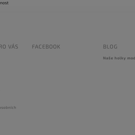
nost
RO VÁS
FACEBOOK
BLOG
Naše holky mo
e
osobních