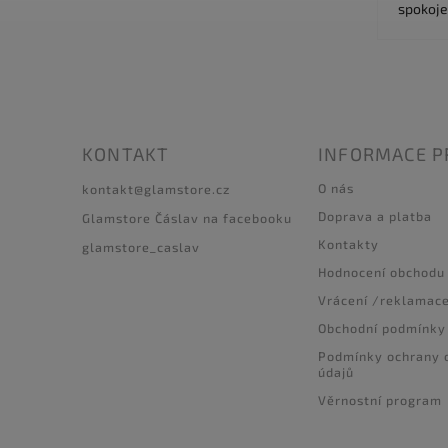
spokoje
KONTAKT
INFORMACE P
O nás
kontakt
@
glamstore.cz
Doprava a platba
Glamstore Čáslav na facebooku
Kontakty
glamstore_caslav
Hodnocení obchodu
Vrácení /reklamac
Obchodní podmínky
Podmínky ochrany 
údajů
Věrnostní program