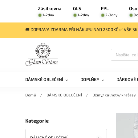
Zásilkovna
GLS
PPL
Oso
1-2dny
1-2dny
2-3dny
Do
🚚 DOPRAVA ZDARMA PŘI NÁKUPU NAD 2500KČ ✅ VŠE SKL
DÁMSKÉ OBLEČENÍ
DOPLŇKY
DÁRKOVÉ 
Domů
/
DÁMSKÉ OBLEČENÍ
/
Džíny/kalhoty/kraťasy
Kategorie
DÁMSKÉ OBLEČENÍ