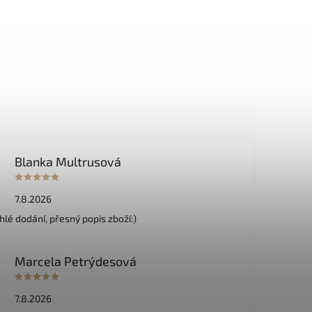
Blanka Multrusová
7.8.2026
hlé dodání, přesný popis zboží:)
Marcela Petrýdesová
7.8.2026