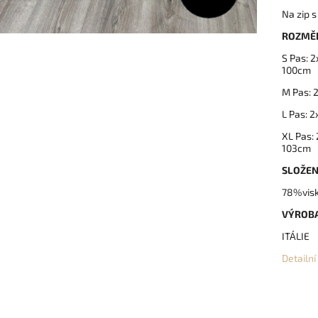
Na zip s
ROZMĚ
S Pas: 
100cm
M Pas: 
L Pas: 
XL Pas:
103cm
SLOŽEN
78%visk
VÝROB
ITÁLIE
Detailn