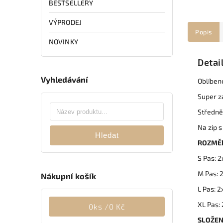
BESTSELLERY
VÝPRODEJ
Popis
NOVINKY
Detai
Vyhledávání
Oblíbené
Super za
Středně
Na zip s
Hledat
ROZMĚ
S Pas: 
M Pas: 
Nákupní košík
L Pas: 
XL Pas:
0
ks /
0 Kč
SLOŽEN