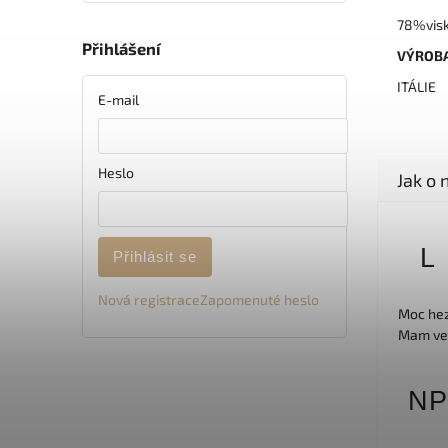
78%visk
Přihlášení
VÝROB
ITÁLIE
E-mail
Heslo
L
Přihlásit se
Nová registrace
Zapomenuté heslo
Moc hez
Mam veli
NP