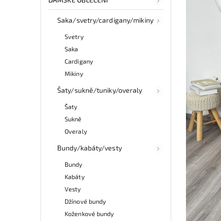
Saka/svetry/cardigany/mikiny
Svetry
Saka
Cardigany
Mikiny
Šaty/sukně/tuniky/overaly
Šaty
Sukně
Overaly
Bundy/kabáty/vesty
Bundy
Kabáty
Vesty
Džínové bundy
Koženkové bundy