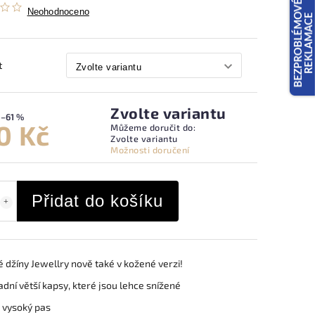
Neohodnoceno
t
Zvolte variantu
–61 %
0 Kč
Můžeme doručit do:
Zvolte variantu
Možnosti doručení
Přidat do košíku
 džíny Jewellry nově také v kožené verzi!
dní větší kapsy, které jsou lehce snížené
 vysoký pas