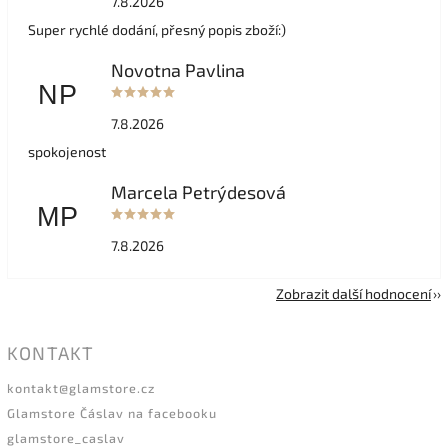
7.8.2026
Super rychlé dodání, přesný popis zboží:)
Novotna Pavlina
NP
7.8.2026
spokojenost
Marcela Petrýdesová
MP
7.8.2026
Zobrazit další hodnocení
KONTAKT
kontakt
@
glamstore.cz
Glamstore Čáslav na facebooku
glamstore_caslav