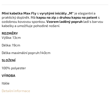
Mini kabelka Max Fly
s
vyrytými iniciály „M“
je elegantní a
praktický doplněk. Má
kapsu na zip
a
druhou kapsu na patent
s
ozdobnou kovovou sponkou.
Vzorem laděný popruh
ladí s barvou
kabelky a umožňuje pohodlné nošení.
ROZMĚRY
Výška: 13cm
Délka: 19cm
Délka maximální popruh:140cm
SLOŽENÍ
100% polyester
VÝROBA
Itálie
Detailní informace