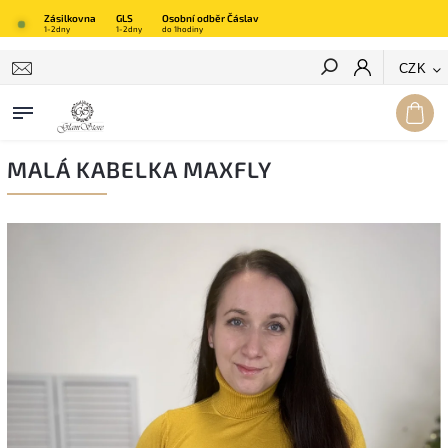
Zásilkovna
GLS
Osobní odběr Čáslav
1-2dny
1-2dny
do 1hodiny
Hledat
CZK
MALÁ KABELKA MAXFLY