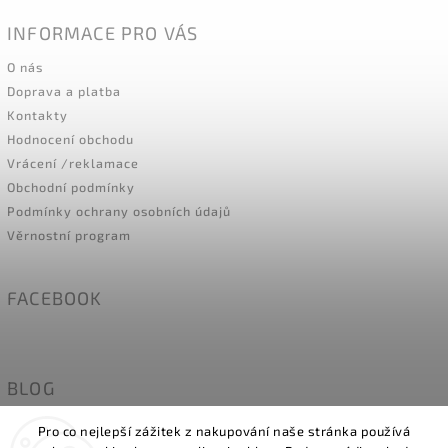
INFORMACE PRO VÁS
O nás
Doprava a platba
Kontakty
Hodnocení obchodu
Vrácení /reklamace
Obchodní podmínky
Podmínky ochrany osobních údajů
Věrnostní program
FACEBOOK
100 Kč
na první nákup
BLOG
Naše holky modelky- MÍRY
Pro co nejlepší zážitek z nakupování naše stránka používá