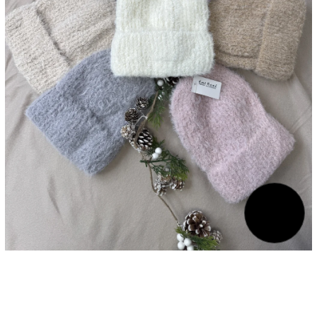
299 Kč
–36 %