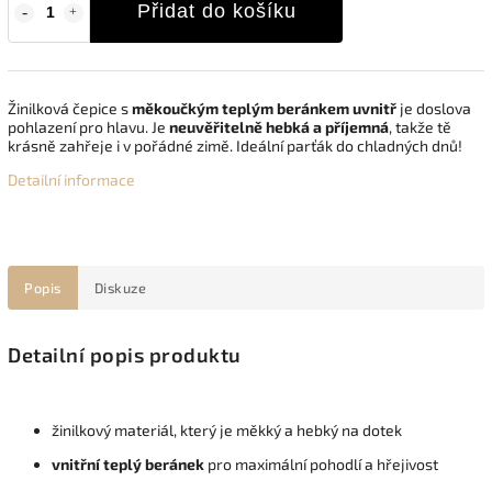
Přidat do košíku
Žinilková čepice s
měkoučkým teplým beránkem uvnitř
je doslova
pohlazení pro hlavu. Je
neuvěřitelně hebká a příjemná
, takže tě
krásně zahřeje i v pořádné zimě. Ideální parťák do chladných dnů!
Detailní informace
Popis
Diskuze
Detailní popis produktu
žinilkový materiál, který je měkký a hebký na dotek
vnitřní teplý beránek
pro maximální pohodlí a hřejivost