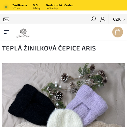
Zásilkovna
GLS
Osobní odběr Čáslav
1-2dny
1-2dny
do 1hodiny
Hledat
CZK
TEPLÁ ŽINILKOVÁ ČEPICE ARIS