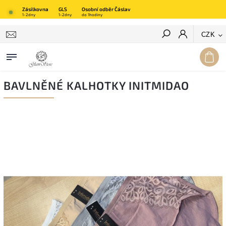
Zásilkovna
GLS
Osobní odběr Čáslav
1-2dny
1-2dny
do 1hodiny
Hledat
CZK
BAVLNĚNÉ KALHOTKY INITMIDAO