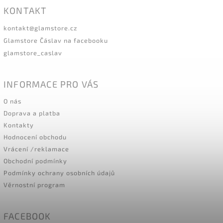
KONTAKT
kontakt
@
glamstore.cz
Glamstore Čáslav na facebooku
glamstore_caslav
INFORMACE PRO VÁS
O nás
Doprava a platba
Kontakty
Hodnocení obchodu
Vrácení /reklamace
Obchodní podmínky
Podmínky ochrany osobních údajů
Věrnostní program
FACEBOOK