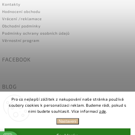
Kontakty
Hodnocení obchodu
Vrácení /reklamace
Obchodní podmínky
Podmínky ochrany osobních údajů
Věrnostní program
FACEBOOK
BLOG
Naše holky modelky- MÍRY
Pro co nejlepší zážitek z nakupování naše stránka používá
soubory cookies k personalizaci reklam. Budeme rádi, pokud s
nimi budete souhlasit. Více informací
zde
.
Nastavení
Copyright 2026
Glamstore
. Všechna práva vyhrazena.
Upravit nastavení cookies