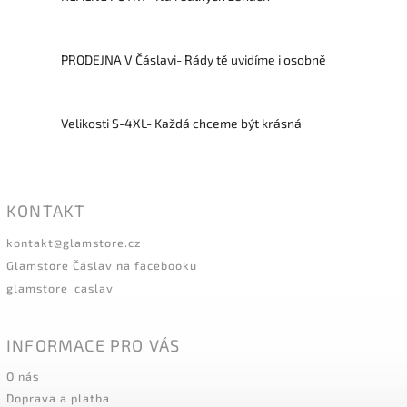
PRODEJNA V Čáslavi- Rády tě uvidíme i osobně
Velikosti S-4XL- Každá chceme být krásná
KONTAKT
kontakt
@
glamstore.cz
Glamstore Čáslav na facebooku
glamstore_caslav
INFORMACE PRO VÁS
O nás
Doprava a platba