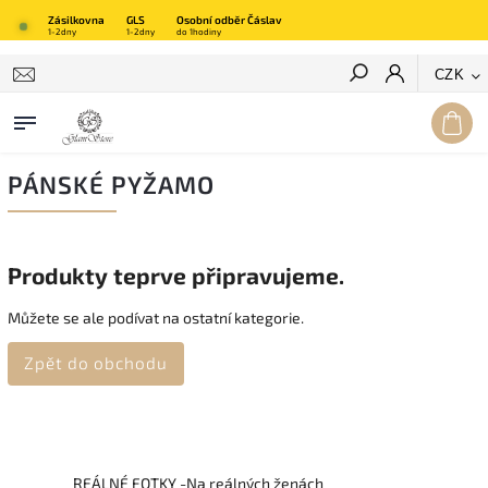
Zásilkovna
GLS
Osobní odběr Čáslav
1-2dny
1-2dny
do 1hodiny
Hledat
CZK
PÁNSKÉ PYŽAMO
Produkty teprve připravujeme.
Můžete se ale podívat na ostatní kategorie.
Zpět do obchodu
REÁLNÉ FOTKY -Na reálných ženách