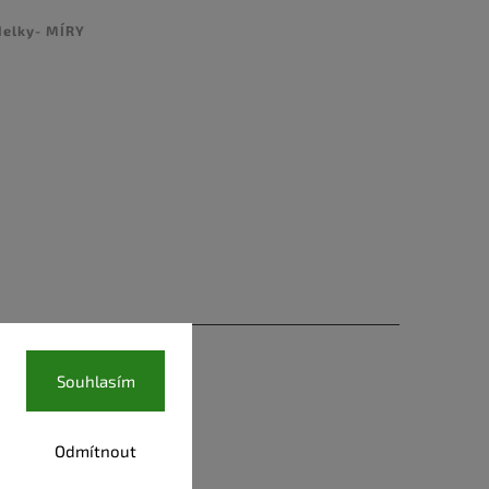
delky- MÍRY
Souhlasím
Odmítnout