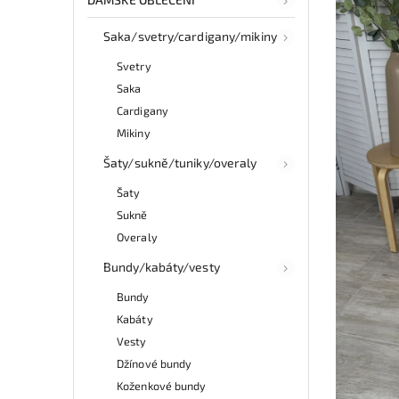
Saka/svetry/cardigany/mikiny
Svetry
Saka
Cardigany
Mikiny
Šaty/sukně/tuniky/overaly
Šaty
Sukně
Overaly
Bundy/kabáty/vesty
Bundy
Kabáty
Vesty
Džínové bundy
Koženkové bundy