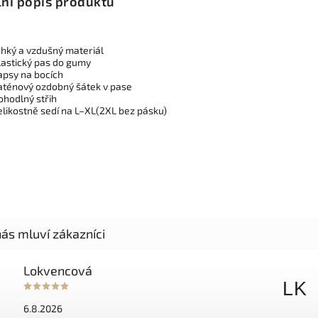
lní popis produktu
ehký a vzdušný materiál
lastický pas do gumy
apsy na bocích
aténový ozdobný šátek v pase
ohodlný střih
elikostně sedí na L–XL(2XL bez pásku)
Lokvencová
LK
6.8.2026