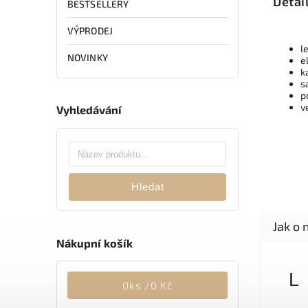
Detai
BESTSELLERY
VÝPRODEJ
l
NOVINKY
e
k
s
p
v
Vyhledávání
Hledat
Nákupní košík
L
0
ks /
0 Kč