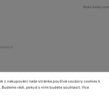
Naše holky mo
e
osobních
tek z nakupování naše stránka používá soubory cookies k
Copyright 2026
Glamstore
. Všechna práva vyhrazena.
. Budeme rádi, pokud s nimi budete souhlasit. Více
Upravit nastavení cookies
Vytvořil
Shoptet
| Design
Shoptak.cz.