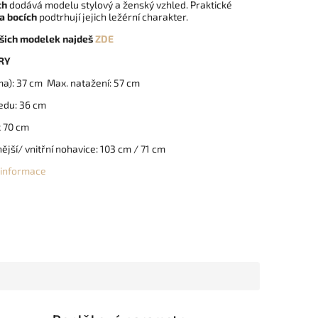
ch
dodává modelu stylový a ženský vzhled. Praktické
a bocích
podtrhují jejich ležérní charakter.
šich modelek najdeš
ZDE
RY
a): 37 cm Max. natažení: 57 cm
edu: 36 cm
x 70 cm
ější/ vnitřní nohavice: 103 cm / 71 cm
í informace