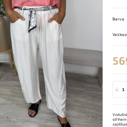
Barva
Velikos
56
Vzdušn
střihem
zajišťuj