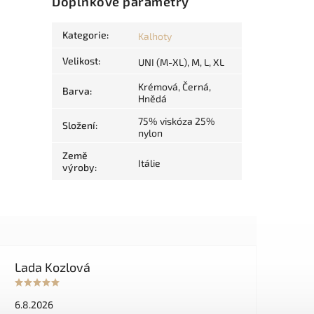
Doplňkové parametry
Kategorie
:
Kalhoty
Velikost
:
UNI (M-XL), M, L, XL
Krémová, Černá,
Barva
:
Hnědá
75% viskóza 25%
Složení
:
nylon
Země
Itálie
výroby
:
Lada Kozlová
6.8.2026