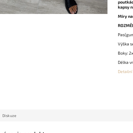
poutká
kapsy n
Míry na
ROZMĚ
Pas(gum
Výška s
Boky: 2
Délka vn
Detailn
Diskuze