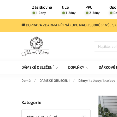
Zásilkovna
GLS
PPL
Oso
1-2dny
1-2dny
2-3dny
Do
🚚 DOPRAVA ZDARMA PŘI NÁKUPU NAD 2500KČ ✅ VŠE SKL
DÁMSKÉ OBLEČENÍ
DOPLŇKY
DÁRKOVÉ 
Domů
/
DÁMSKÉ OBLEČENÍ
/
Džíny/kalhoty/kraťasy
Kategorie
DÁMSKÉ OBLEČENÍ