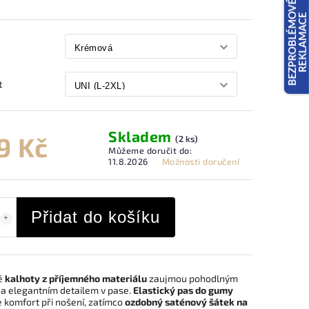
t
Skladem
9 Kč
(2 ks)
Můžeme doručit do:
11.8.2026
Možnosti doručení
Přidat do košíku
é
kalhoty z příjemného materiálu
zaujmou pohodlným
 a elegantním detailem v pase.
Elastický pas do gumy
e komfort při nošení, zatímco
ozdobný saténový šátek na