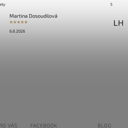
aty
5
Martina Dosoudilová
D
LH
6.8.2026
RO VÁS
FACEBOOK
BLOG