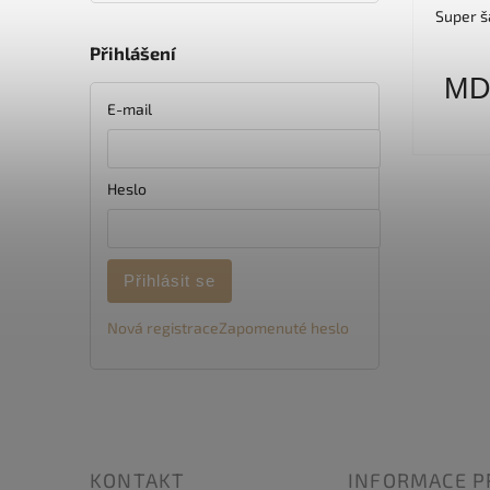
Super š
Přihlášení
M
E-mail
Heslo
Přihlásit se
Nová registrace
Zapomenuté heslo
KONTAKT
INFORMACE P