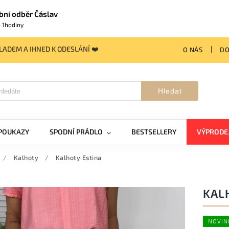
bní odběr Čáslav
 1hodiny
ADEM A IHNED K ODESLÁNÍ ❤️
O NÁS
DO
Hledat
POUKAZY
SPODNÍ PRÁDLO
BESTSELLERY
VÝPRODE
/
Kalhoty
/
Kalhoty Estina
KAL
NOVIN