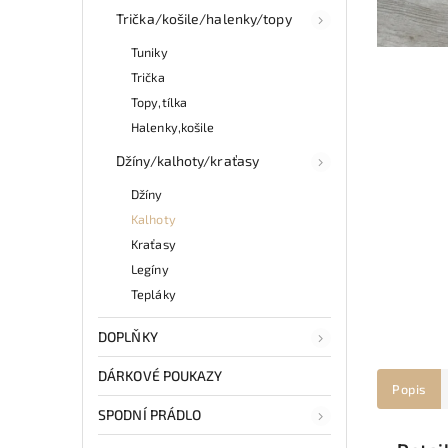
Trička/košile/halenky/topy
Tuniky
Trička
Topy,tílka
Halenky,košile
Džíny/kalhoty/kraťasy
Džíny
Kalhoty
Kraťasy
Legíny
Tepláky
DOPLŇKY
DÁRKOVÉ POUKAZY
Popis
SPODNÍ PRÁDLO