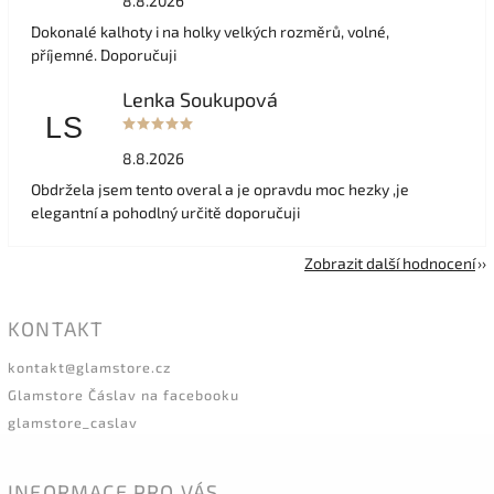
8.8.2026
Dokonalé kalhoty i na holky velkých rozměrů, volné,
příjemné. Doporučuji
Lenka Soukupová
LS
8.8.2026
Obdržela jsem tento overal a je opravdu moc hezky ,je
elegantní a pohodlný určitě doporučuji
Zobrazit další hodnocení
KONTAKT
kontakt
@
glamstore.cz
Glamstore Čáslav na facebooku
glamstore_caslav
INFORMACE PRO VÁS