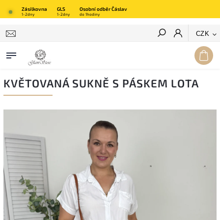
Zásilkovna
GLS
Osobní odběr Čáslav
1-2dny
1-2dny
do 1hodiny
Hledat
CZK
KVĚTOVANÁ SUKNĚ S PÁSKEM LOTA