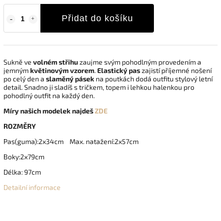
Přidat do košíku
Sukně ve
volném střihu
zaujme svým pohodlným provedením a
jemným
květinovým vzorem
.
Elastický pas
zajistí příjemné nošení
po celý den a
slaměný pásek
na poutkách dodá outfitu stylový letní
detail. Snadno ji sladíš s tričkem, topem i lehkou halenkou pro
pohodlný outfit na každý den.
Míry našich modelek najdeš
ZDE
ROZMĚRY
Pas(guma):2x34cm Max. natažení:2x57cm
Boky:2x79cm
Délka: 97cm
Detailní informace