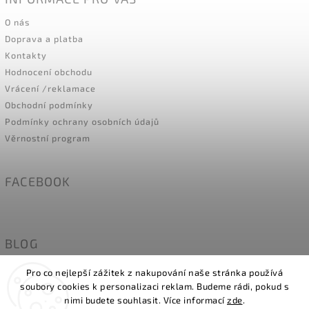
O nás
Doprava a platba
Kontakty
Hodnocení obchodu
Vrácení /reklamace
Obchodní podmínky
Podmínky ochrany osobních údajů
Věrnostní program
FACEBOOK
BLOG
Naše holky modelky- MÍRY
Pro co nejlepší zážitek z nakupování naše stránka používá
soubory cookies k personalizaci reklam. Budeme rádi, pokud s
nimi budete souhlasit. Více informací
zde
.