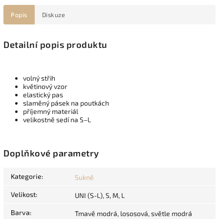
Popis
Diskuze
Detailní popis produktu
volný střih
květinový vzor
elastický pas
slaměný pásek na poutkách
příjemný materiál
velikostně sedí na S–L
Doplňkové parametry
Kategorie
:
Sukně
Velikost
:
UNI (S-L), S, M, L
Barva
:
Tmavě modrá, lososová, světle modrá