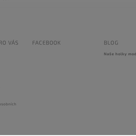
RO VÁS
FACEBOOK
BLOG
Naše holky mo
e
osobních