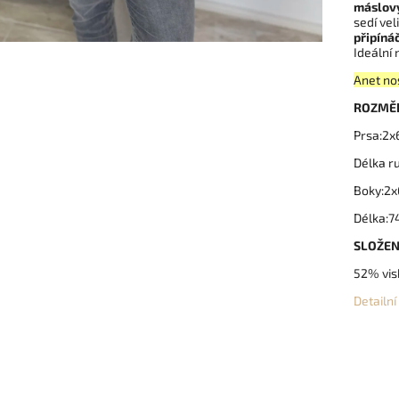
máslov
sedí ve
připíná
Ideální 
Anet no
ROZMĚ
Prsa:2
Délka r
Boky:2
Délka:
SLOŽEN
52% vis
Detailn