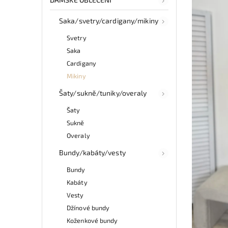
Saka/svetry/cardigany/mikiny
Svetry
Saka
Cardigany
Mikiny
Šaty/sukně/tuniky/overaly
Šaty
Sukně
Overaly
Bundy/kabáty/vesty
Bundy
Kabáty
Vesty
Džínové bundy
Koženkové bundy