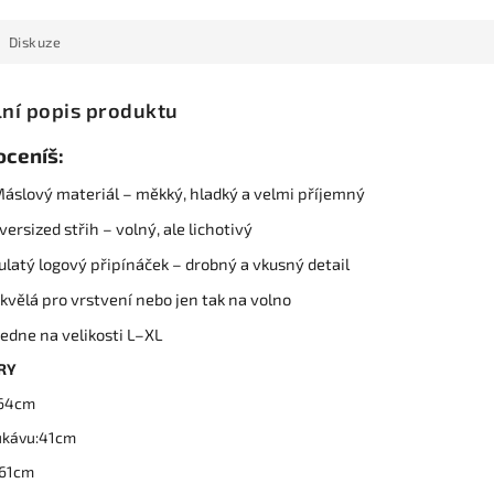
Diskuze
lní popis produktu
oceníš:
áslový materiál – měkký, hladký a velmi příjemný
versized střih – volný, ale lichotivý
ulatý logový připínáček – drobný a vkusný detail
kvělá pro vrstvení nebo jen tak na volno
edne na velikosti L–XL
RY
x64cm
ukávu:41cm
x61cm