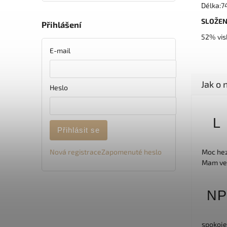
Délka:
SLOŽEN
Přihlášení
52% vis
E-mail
Heslo
L
Přihlásit se
Nová registrace
Zapomenuté heslo
Moc hez
Mam veli
NP
spokoje