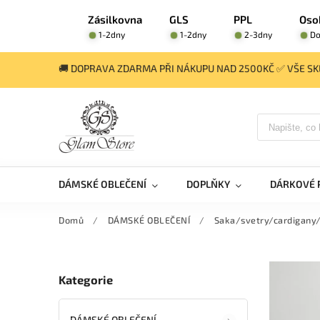
Zásilkovna
GLS
PPL
Oso
1-2dny
1-2dny
2-3dny
Do
🚚 DOPRAVA ZDARMA PŘI NÁKUPU NAD 2500KČ ✅ VŠE SKL
DÁMSKÉ OBLEČENÍ
DOPLŇKY
DÁRKOVÉ 
Domů
/
DÁMSKÉ OBLEČENÍ
/
Saka/svetry/cardigany
Kategorie
DÁMSKÉ OBLEČENÍ