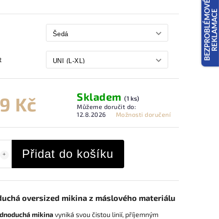
t
Skladem
9 Kč
(1 ks)
Můžeme doručit do:
12.8.2026
Možnosti doručení
Přidat do košíku
uchá oversized mikina z máslového materiálu
ednoduchá mikina
vyniká svou čistou linií, příjemným