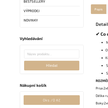
BESTSELLERY
Popis
VÝPRODEJ
NOVINKY
Detai
✔ Co 
Vyhledávání
M
O
K
S
Hledat
S
ROZMĚ
Nákupní košík
Prsa:2
Délka r
0
ks /
0 Kč
Boky:2