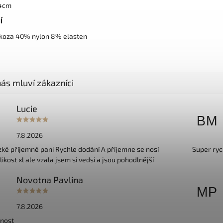
74cm
Í
koza 40% nylon 8% elasten
Lucie
BM
7.8.2026
ké příjemné pani Rychle dodání A příjemne se nosí
Super ryc
kost xl ale vzala jsem si vedsi a jsou pohodlnější
Novotna Pavlina
MP
7.8.2026
nost