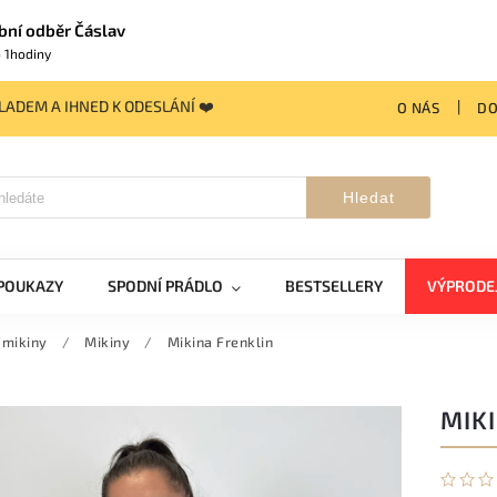
bní odběr Čáslav
 1hodiny
ADEM A IHNED K ODESLÁNÍ ❤️
O NÁS
DO
Hledat
POUKAZY
SPODNÍ PRÁDLO
BESTSELLERY
VÝPRODE
/mikiny
/
Mikiny
/
Mikina Frenklin
MIK