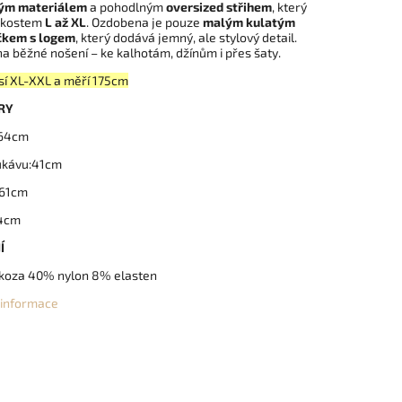
ým materiálem
a pohodlným
oversized střihem
, který
likostem
L až XL
. Ozdobena je pouze
malým kulatým
čkem s logem
, který dodává jemný, ale stylový detail.
na běžné nošení – ke kalhotám, džínům i přes šaty.
sí XL-XXL a měří 175cm
RY
x64cm
ukávu:41cm
x61cm
74cm
Í
koza 40% nylon 8% elasten
í informace