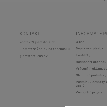
KONTAKT
INFORMACE P
O nás
kontakt
@
glamstore.cz
Doprava a platba
Glamstore Čáslav na facebooku
Kontakty
glamstore_caslav
Hodnocení obchodu
Vrácení /reklamac
Obchodní podmínky
Podmínky ochrany 
údajů
Věrnostní program