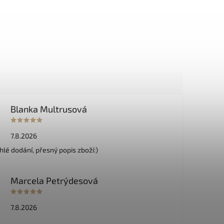
Blanka Multrusová
7.8.2026
hlé dodání, přesný popis zboží:)
Marcela Petrýdesová
7.8.2026