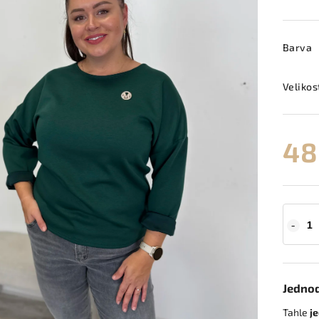
Barva
Velikos
48
Jednod
Tahle
j