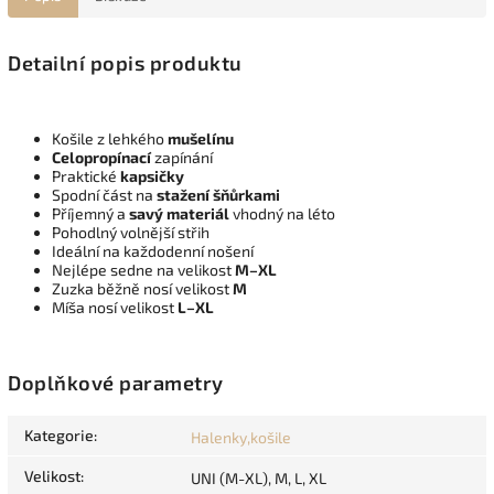
Detailní popis produktu
Košile z lehkého
mušelínu
Celopropínací
zapínání
Praktické
kapsičky
Spodní část na
stažení šňůrkami
Příjemný a
savý materiál
vhodný na léto
Pohodlný volnější střih
Ideální na každodenní nošení
Nejlépe sedne na velikost
M–XL
Zuzka běžně nosí velikost
M
Míša nosí velikost
L–XL
Doplňkové parametry
Kategorie
:
Halenky,košile
Velikost
:
UNI (M-XL), M, L, XL