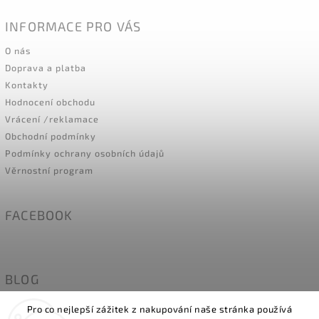
INFORMACE PRO VÁS
O nás
Doprava a platba
Kontakty
Hodnocení obchodu
Vrácení /reklamace
Obchodní podmínky
Podmínky ochrany osobních údajů
Věrnostní program
FACEBOOK
BLOG
Naše holky modelky- MÍRY
Pro co nejlepší zážitek z nakupování naše stránka používá