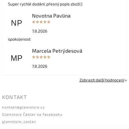
Super rychlé dodání, přesný popis zboží:)
Novotna Pavlina
NP
7.8.2026
spokojenost
Marcela Petrýdesová
MP
7.8.2026
Zobrazit další hodnocení
KONTAKT
kontakt
@
glamstore.cz
Glamstore Čáslav na facebooku
glamstore_caslav