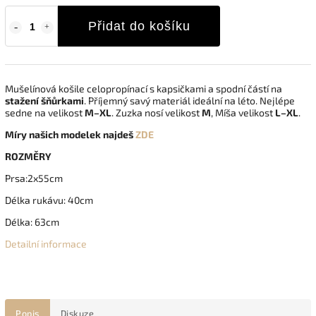
Přidat do košíku
Mušelínová košile celopropínací s kapsičkami a spodní částí na
stažení šňůrkami
. Příjemný savý materiál ideální na léto. Nejlépe
sedne na velikost
M–XL
. Zuzka nosí velikost
M
, Míša velikost
L–XL
.
Míry našich modelek najdeš
ZDE
ROZMĚRY
Prsa:2x55cm
Délka rukávu: 40cm
Délka: 63cm
Detailní informace
Popis
Diskuze