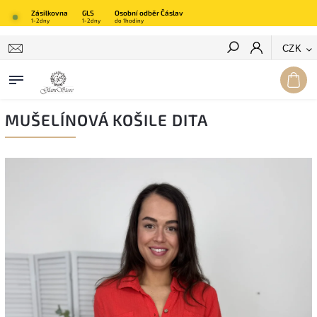
Zásilkovna
GLS
Osobní odběr Čáslav
1-2dny
1-2dny
do 1hodiny
Hledat
CZK
MUŠELÍNOVÁ KOŠILE DITA