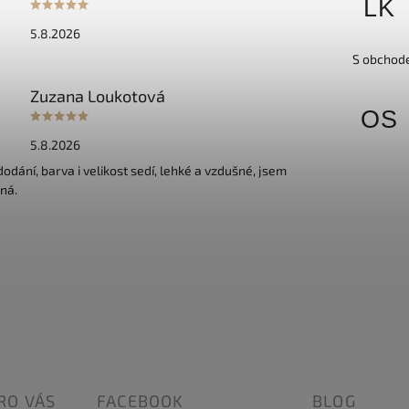
LK
5.8.2026
S obchode
Zuzana Loukotová
OS
5.8.2026
odání, barva i velikost sedí, lehké a vzdušné, jsem
ná.
RO VÁS
FACEBOOK
BLOG