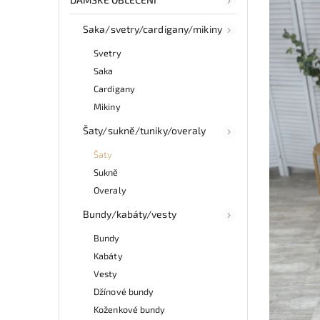
Saka/svetry/cardigany/mikiny
Svetry
Saka
Cardigany
Mikiny
Šaty/sukně/tuniky/overaly
Šaty
Sukně
Overaly
Bundy/kabáty/vesty
Bundy
Kabáty
Vesty
Džínové bundy
Koženkové bundy