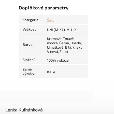
Doplňkové parametry
Kategorie
:
Šaty
Velikost
:
UNI (M-XL), M, L, XL
Krémová, Tmavě
modrá, Černá, Hnědá,
Barva
:
Limetková, Bílá, khaki,
Vínová, Žlutá
Složení
:
100% viskóza
Země
Itálie
výroby
:
Lenka Kulhánková