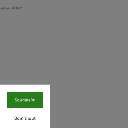
delky- MÍRY
Souhlasím
Odmítnout