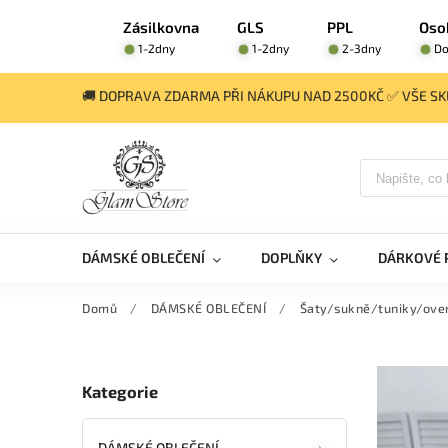
Zásilkovna
GLS
PPL
Oso
1-2dny
1-2dny
2-3dny
Do
🚚 DOPRAVA ZDARMA PŘI NÁKUPU NAD 2500KČ ✅ VŠE SKL
DÁMSKÉ OBLEČENÍ
DOPLŇKY
DÁRKOVÉ 
Domů
/
DÁMSKÉ OBLEČENÍ
/
Šaty/sukně/tuniky/ove
Kategorie
DÁMSKÉ OBLEČENÍ