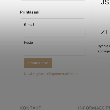
JŠ
Přihlášení
E-mail
ZL
Heslo
Rychlé d
spokoje
Přihlásit se
Nová registrace
Zapomenuté heslo
KONTAKT
INFORMACE P