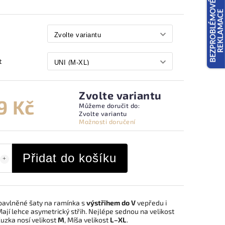
t
Zvolte variantu
9 Kč
Můžeme doručit do:
Zvolte variantu
Možnosti doručení
Přidat do košíku
bavlněné šaty na ramínka s
výstřihem do V
vepředu i
ají lehce asymetrický střih. Nejlépe sednou na velikost
Zuzka nosí velikost
M
, Míša velikost
L–XL
.