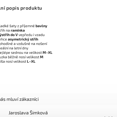
lní popis produktu
ladké šaty z příjemné
bavlny
třih na
ramínka
ýstřih do V
vepředu i vzadu
ehce
asymetrický střih
ohodlné a vzdušné na nošení
deální na letní dny
ejlépe sednou na velikost
M–XL
uzka běžně nosí velikost
M
íša nosí velikost
L–XL
Jaroslava Šimková