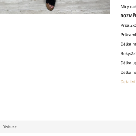
Míry na
ROZMĚ
Prsa:2
Průram
Délka r
Boky:2
Délka u
Délka n
Detailn
Diskuze