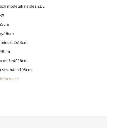
šich modelek najdeš ZDE
RY
x55cm
ky:19cm
amínek: 2x13cm
x98cm
prostřed:116cm
a stranách:105cm
í informace