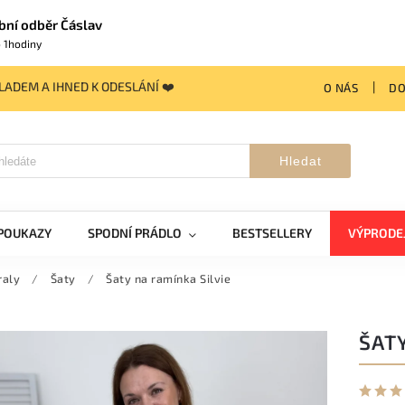
bní odběr Čáslav
 1hodiny
ADEM A IHNED K ODESLÁNÍ ❤️
O NÁS
DO
Hledat
POUKAZY
SPODNÍ PRÁDLO
BESTSELLERY
VÝPRODE
raly
/
Šaty
/
Šaty na ramínka Silvie
ŠATY