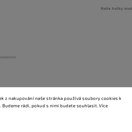
Naše holky mo
e
osobních
tek z nakupování naše stránka používá soubory cookies k
Copyright 2026
Glamstore
. Všechna práva vyhrazena.
. Budeme rádi, pokud s nimi budete souhlasit. Více
Upravit nastavení cookies
Vytvořil
Shoptet
| Design
Shoptak.cz.