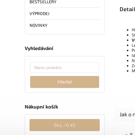
BESTSELLERY
Detai
VÝPRODEJ
NOVINKY
H
S
V
L
Vyhledávání
P
I
N
Z
M
Hledat
Nákupní košík
0
ks /
0 Kč