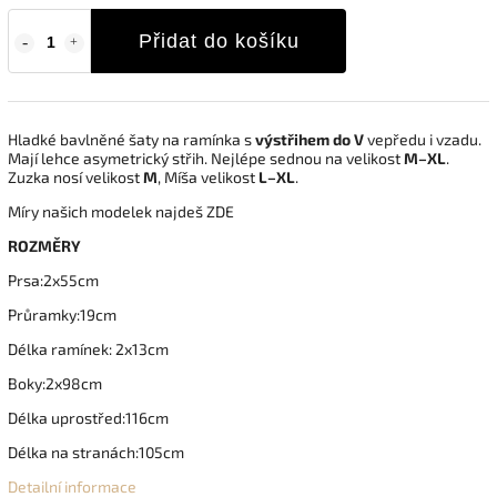
Přidat do košíku
Hladké bavlněné šaty na ramínka s
výstřihem do V
vepředu i vzadu.
Mají lehce asymetrický střih. Nejlépe sednou na velikost
M–XL
.
Zuzka nosí velikost
M
, Míša velikost
L–XL
.
Míry našich modelek najdeš ZDE
ROZMĚRY
Prsa:2x55cm
Průramky:19cm
Délka ramínek: 2x13cm
Boky:2x98cm
Délka uprostřed:116cm
Délka na stranách:105cm
Detailní informace