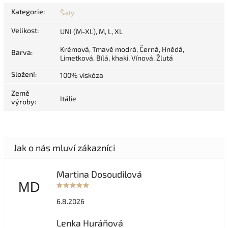
Kategorie
:
Šaty
Velikost
:
UNI (M-XL), M, L, XL
Krémová, Tmavě modrá, Černá, Hnědá,
Barva
:
Limetková, Bílá, khaki, Vínová, Žlutá
Složení
:
100% viskóza
Země
Itálie
výroby
:
Martina Dosoudilová
MD
6.8.2026
Lenka Huráňová