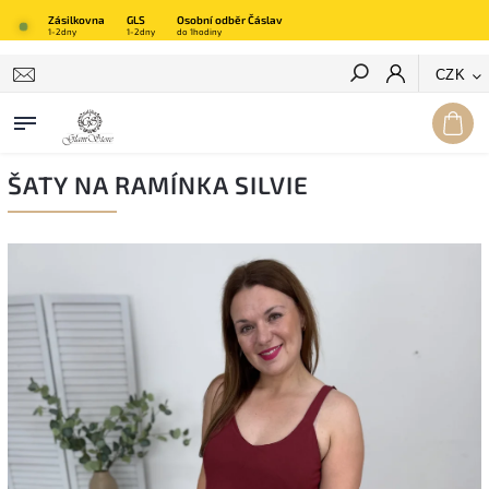
Zásilkovna
GLS
Osobní odběr Čáslav
1-2dny
1-2dny
do 1hodiny
Hledat
CZK
ŠATY NA RAMÍNKA SILVIE