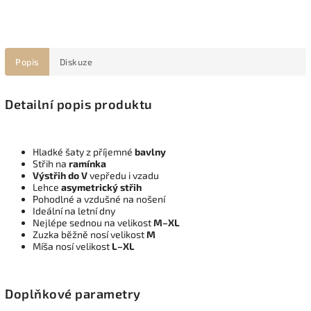
Popis
Diskuze
Detailní popis produktu
Hladké šaty z příjemné
bavlny
Střih na
ramínka
Výstřih do V
vepředu i vzadu
Lehce
asymetrický střih
Pohodlné a vzdušné na nošení
Ideální na letní dny
Nejlépe sednou na velikost
M–XL
Zuzka běžně nosí velikost
M
Míša nosí velikost
L–XL
Doplňkové parametry