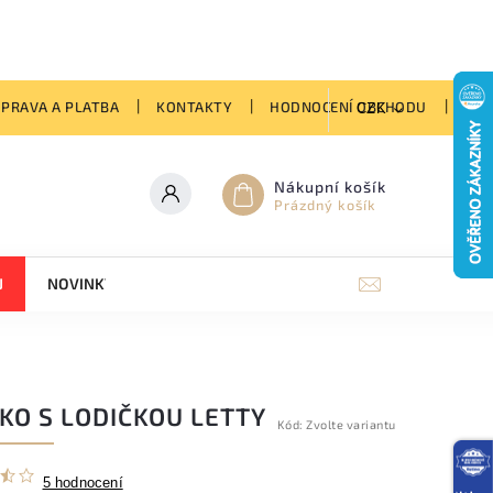
PRAVA A PLATBA
KONTAKTY
HODNOCENÍ OBCHODU
VRÁ
CZK
Nákupní košík
Prázdný košík
J
NOVINKY
HODNOCENÍ OBCHODU
KO S LODIČKOU LETTY
Kód:
Zvolte variantu
5 hodnocení