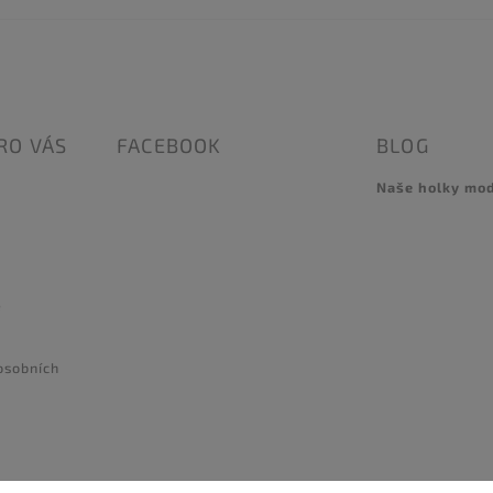
RO VÁS
FACEBOOK
BLOG
Naše holky mo
e
osobních