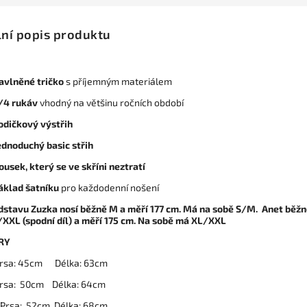
lní popis produktu
avlněné tričko
s příjemným materiálem
/4 rukáv
vhodný na většinu ročních období
odičkový výstřih
ednoduchý basic střih
ousek, který se ve skříni neztratí
áklad šatníku
pro každodenní nošení
dstavu Zuzka nosí běžně M a měří 177 cm. Má na sobě S/M. Anet běž
/XXL (spodní díl) a měří 175 cm. Na sobě má XL/XXL
RY
sa: 45cm Délka: 63cm
rsa: 50cm Délka: 64cm
Prsa: 52cm Délka: 68cm