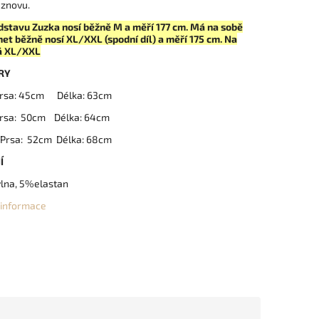
 znovu.
dstavu Zuzka nosí běžně M a měří 177 cm. Má na sobě
et běžně nosí XL/XXL (spodní díl) a měří 175 cm. Na
á XL/XXL
RY
sa: 45cm Délka: 63cm
rsa: 50cm Délka: 64cm
Prsa: 52cm Délka: 68cm
Í
na, 5%elastan
í informace