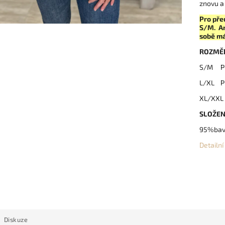
znovu a
Pro pře
S/M. An
sobě m
ROZMĚ
S/M Pr
L/XL P
XL/XXL 
SLOŽEN
95%bavl
Detailn
Diskuze