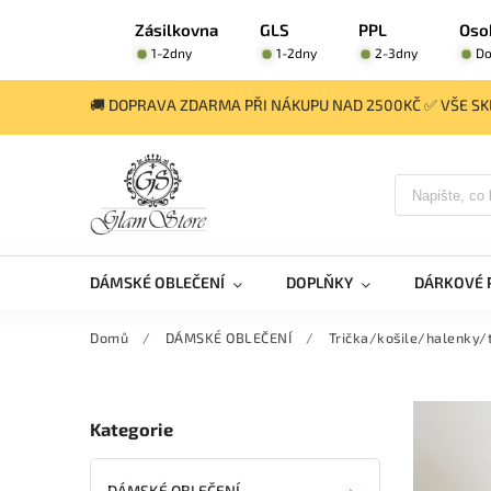
Zásilkovna
GLS
PPL
Oso
1-2dny
1-2dny
2-3dny
Do
🚚 DOPRAVA ZDARMA PŘI NÁKUPU NAD 2500KČ ✅ VŠE SKL
DÁMSKÉ OBLEČENÍ
DOPLŇKY
DÁRKOVÉ 
Domů
/
DÁMSKÉ OBLEČENÍ
/
Trička/košile/halenky/
Kategorie
DÁMSKÉ OBLEČENÍ