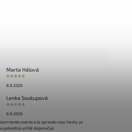
Marta Hálová
8.8.2026
Lenka Soukupová
8.8.2026
jsem tento overal a je opravdu moc hezky ,je
 a pohodlný určitě doporučuji