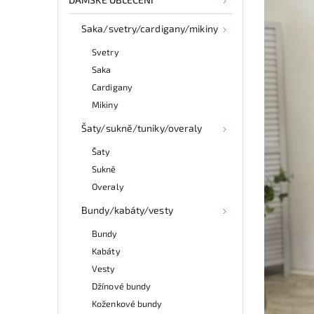
Saka/svetry/cardigany/mikiny
Svetry
Saka
Cardigany
Mikiny
Šaty/sukně/tuniky/overaly
Šaty
Sukně
Overaly
Bundy/kabáty/vesty
Bundy
Kabáty
Vesty
Džínové bundy
Koženkové bundy