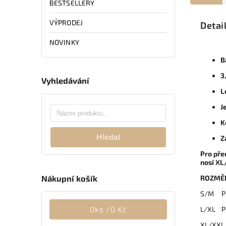
BESTSELLERY
VÝPRODEJ
Detai
NOVINKY
B
3
Vyhledávání
L
J
K
Hledat
Z
Pro pře
nosí XL
Nákupní košík
ROZMĚ
S/M Pr
0
ks /
0 Kč
L/XL P
XL/XXL 