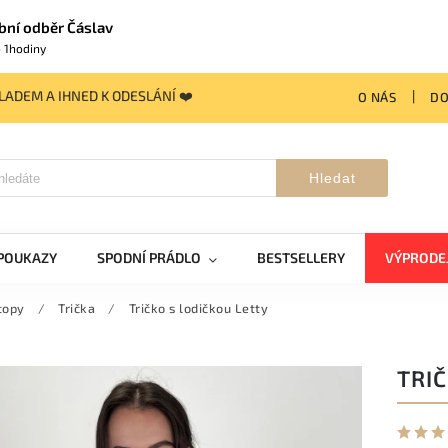
bní odběr Čáslav
 1hodiny
ADEM A IHNED K ODESLÁNÍ ❤️
O NÁS
DO
Hledat
POUKAZY
SPODNÍ PRÁDLO
BESTSELLERY
VÝPRODE
topy
/
Trička
/
Tričko s lodičkou Letty
TRIČ