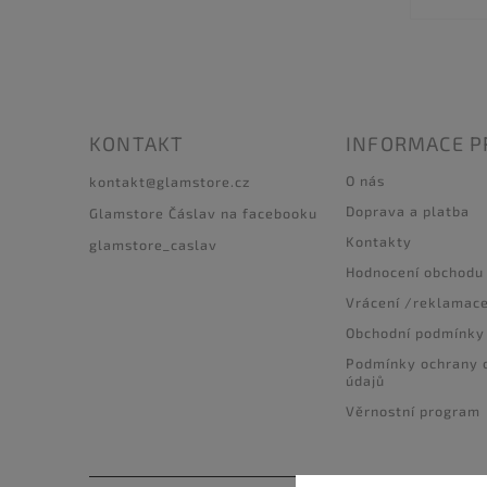
KONTAKT
INFORMACE P
O nás
kontakt
@
glamstore.cz
Doprava a platba
Glamstore Čáslav na facebooku
Kontakty
glamstore_caslav
Hodnocení obchodu
Vrácení /reklamac
Obchodní podmínky
Podmínky ochrany 
údajů
Věrnostní program