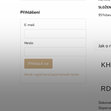
SLOŽEN
Přihlášení
95%bav
E-mail
Heslo
KH
Přihlásit se
Nová registrace
Zapomenuté heslo
R
Dokonal
Doporuč