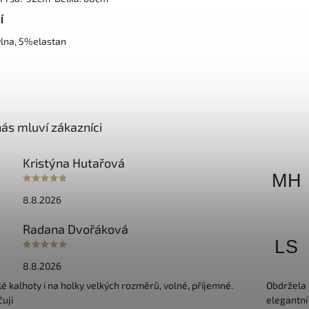
Í
lna, 5%elastan
Kristýna Hutařová
MH
8.8.2026
Radana Dvořáková
D
LS
8.8.2026
é kalhoty i na holky velkých rozměrů, volné, příjemné.
Obdržela 
uji
elegantní