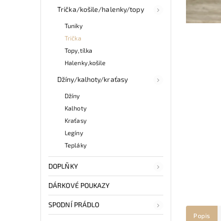
Trička/košile/halenky/topy
Tuniky
Trička
Topy,tílka
Halenky,košile
Džíny/kalhoty/kraťasy
Džíny
Kalhoty
Kraťasy
Legíny
Tepláky
DOPLŇKY
DÁRKOVÉ POUKAZY
SPODNÍ PRÁDLO
Popis