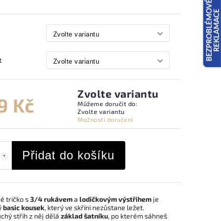
t
Zvolte variantu
9 Kč
Můžeme doručit do:
Zvolte variantu
Možnosti doručení
Přidat do košíku
é tričko s
3/4 rukávem
a
lodičkovým výstřihem
je
ý
basic kousek
, který ve skříni nezůstane ležet.
chý střih z něj dělá
základ šatníku
, po kterém sáhneš