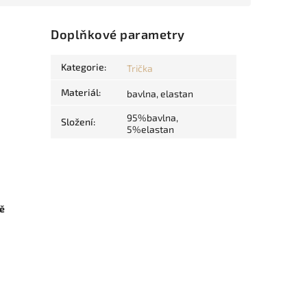
Doplňkové parametry
Kategorie
:
Trička
Materiál
:
bavlna, elastan
95%bavlna,
Složení
:
5%elastan
ně