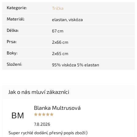
Kategorie
:
Trička
Materiál
:
elastan, viskóza
Délka
:
67 cm
Prsa
:
2x66 cm
Boky
:
2x65 cm
Složení
:
95% viskóza 5% elastan
Blanka Multrusová
BM
7.8.2026
Super rychlé dodání, přesný popis zboží:)