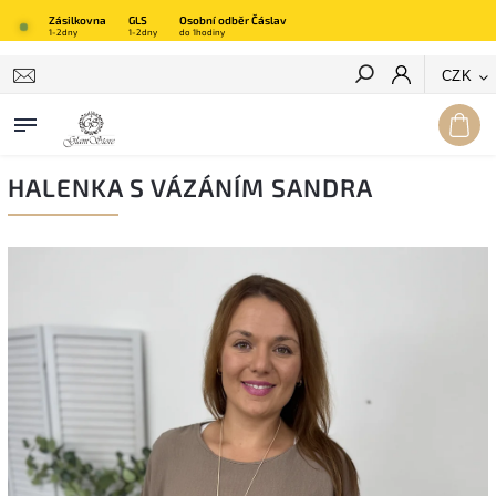
Zásilkovna
GLS
Osobní odběr Čáslav
1-2dny
1-2dny
do 1hodiny
Hledat
CZK
HALENKA S VÁZÁNÍM SANDRA