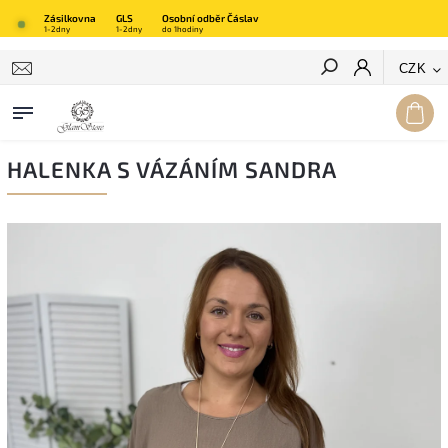
Zásilkovna
GLS
Osobní odběr Čáslav
1-2dny
1-2dny
do 1hodiny
Hledat
CZK
HALENKA S VÁZÁNÍM SANDRA